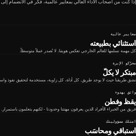
إذا كنت من أصحاب الأداء العالي بمعايير عالمية، فكّر في الانضمام إلى ف
معايير عالية
استثنائي بطبيعته
كل مهمة نسلمها للعالم الخارجي تعكس هويتنا. لا نُصدر عملاً متوسطاً.
محرّكو الإبرة
مبتكر لا يكلّ
نشق طريقنا حيث لا يوجد طريق. كل أداة، كل زاوية، مستخدمة لتحقيق نفوذ واسع. 
واثق بهدوء
يقظ وفطن
فريق من الخبراء الأفراد الذين يعرفون مهنتنا وحدودنا - لكنهم يتعلمون باستمرار.
امتلك مسؤوليتك
استباقي ومحاسَب