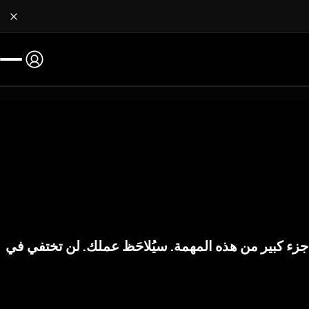
زء كبير من هذه المهمة. سيُلاحَظ عملك. لن تختفي في بح
جزء
كبير
من
هذه
المهمة.
سيُلاحَظ
عملك.
لن
تختفي
في