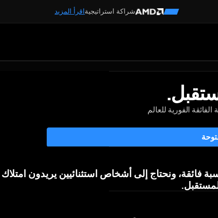
شراكة استراتيجية
اقرأ المزيد
ستقبل.
 الفائقة الفورية للعالم
توحة
ة فائقة، ونحتاج إلى أشخاص استثنائيين يريدون امتلاك ج
بة
فائقة،
ونحتاج
إلى
أشخاص
استثنائيين
يريدون
امتلاك
مستقبل.