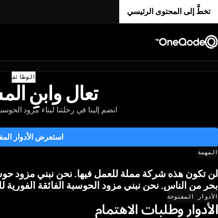
تخطَّ إلى المحتوى الرئيسي
الوظائف
تعال وابنِ الم
انضم إلينا في رحلتنا لبناء مزود الحوسبة
استعرض الأدوار المف
المهمة
ن تكون هذه شركة مملة للعمل فيها. نحن نبني مزود حوسب
لن
تكون
هذه
شركة
مملة
للعمل
فيها.
نحن
نبني
مزود
حوس
بحر
من
الناس.
نحن
نبني
مزود
الحوسبة
الفائقة
الفورية
لل
الأدوار المفتوحة
الأدوار وطلبات الاهتمام