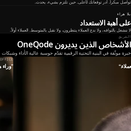
تواصل مبكراً. أدر توقعاتك لأعلى. حين تلتزم بشيء، يحدث.
بلا هراء
على أهبة الاستعداد
لا ننشغل بالتوافه، ولا ندع العملاء ينتظرون، ولا نقبل بالمتوسط. العملاء أولاً.
الفريق
الأشخاص الذين يديرون OneQode
خبرة موثّقة في البنية التحتية الرقمية تقدّم حوسبة عالية الأداء وشبكا
OFFICE
ملاء.
وراء ه