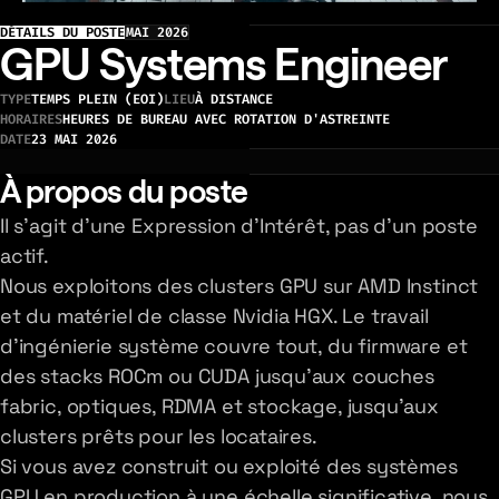
DÉTAILS DU POSTE
MAI 2026
GPU Systems Engineer
TYPE
TEMPS PLEIN (EOI)
LIEU
À DISTANCE
HORAIRES
HEURES DE BUREAU AVEC ROTATION D'ASTREINTE
DATE
23 MAI 2026
À propos du poste
Il s'agit d'une Expression d'Intérêt, pas d'un poste
actif.
Nous exploitons des clusters GPU sur AMD Instinct
et du matériel de classe Nvidia HGX. Le travail
d'ingénierie système couvre tout, du firmware et
des stacks ROCm ou CUDA jusqu'aux couches
fabric, optiques, RDMA et stockage, jusqu'aux
clusters prêts pour les locataires.
Si vous avez construit ou exploité des systèmes
GPU en production à une échelle significative, nous