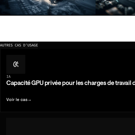
Private Cloud
GPU Compute
Un environnemen
Exécutez des charges de travail IA, de
la performance, la 
risque, d'analytique et HPC sur une
sécurité.
infrastructure dédiée construite autour
AUTRES CAS D'USAGE
de vos exigences.
IA
Capacité GPU privée pour les charges de travail d
Voir le cas
→