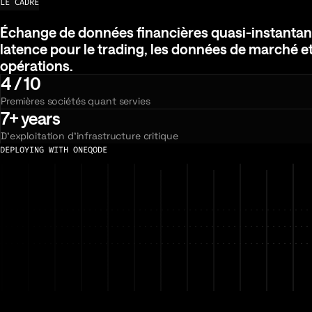
LE CADRE
Échange de données financières quasi-instantané,
Échange
de
données
financières
quasi-instantan
latence
pour
le
trading,
les
données
de
marché
e
opérations.
4 / 10
Premières sociétés quant servies
7+ years
D'exploitation d'infrastructure critique
DEPLOYING WITH ONEQODE