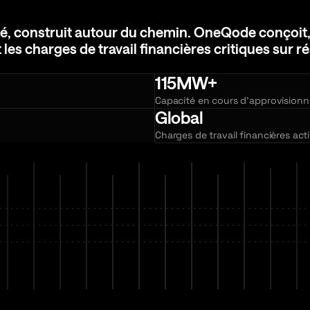
 construit autour du chemin. OneQode conçoit, dép
é,
construit
autour
du
chemin.
OneQode
conçoit
t
les
charges
de
travail
financières
critiques
sur
ré
115MW+
Capacité en cours d'approvision
Global
Charges de travail financières act