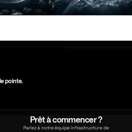
Global Networking
t contrôlé conçu pour
Connectez bourses, clouds, parten
flexibilité et la
et clients via des routes privées 
pour la latence et le contrôle.
e pointe.
Prêt à commencer ?
Parlez à notre équipe infrastructure de