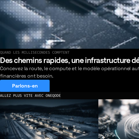
QUAND LES MILLISECONDES COMPTENT
En savoir plus sur notre réseau
Des chemins rapides, une infrastructure d
Concevez la route, le compute et le modèle opérationnel auto
financières ont besoin.
Parlons-en
ALLEZ PLUS VITE AVEC ONEQODE