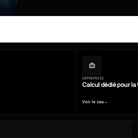
aires
conçues
ENTREPRISE
Calcul dédié pour la
Voir le cas
→