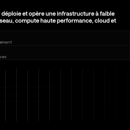
loie et opère une infrastructure à faible latenc
,
déploie
et
opère
une
infrastructure
à
faible
seau,
compute
haute
performance,
cloud
et
nement
ives