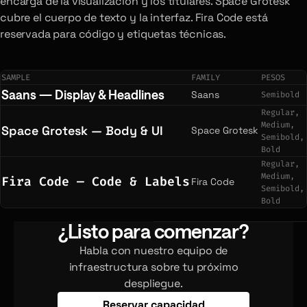
encarga de la visualización y los titulares. Space Grotesk
cubre el cuerpo de texto y la interfaz. Fira Code está
reservada para código y etiquetas técnicas.
SAMPLE
FAMILY
PESOS
Saans — Display & Headlines
Saans
Semibold
Regular,
Medium,
Space Grotesk — Body & UI
Space Grotesk
Semibold,
Bold
Regular,
Medium,
Fira Code — Code & Labels
Fira Code
Semibold,
Bold
¿Listo para comenzar?
Habla con nuestro equipo de
infraestructura sobre tu próximo
despliegue.
Reservar capacidad