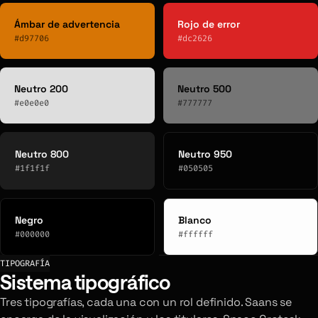
Ámbar de advertencia
Rojo de error
#d97706
#dc2626
Neutro 200
Neutro 500
#e0e0e0
#777777
Neutro 800
Neutro 950
#1f1f1f
#050505
Negro
Blanco
#000000
#ffffff
TIPOGRAFÍA
Sistema tipográfico
Tres tipografías, cada una con un rol definido. Saans se