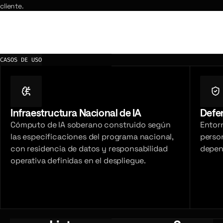
cliente.
CASOS DE USO
Infraestructura Nacional de IA
Defe
Cómputo de IA soberano construido según
Entorn
las especificaciones del programa nacional,
person
con residencia de datos y responsabilidad
depend
operativa definidas en el despliegue.