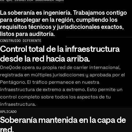
La soberanía es ingeniería. Trabajamos contigo pa
La
soberanía
es
ingeniería.
Trabajamos
contigo
para
desplegar
en
la
región,
cumpliendo
los
requisitos
técnicos
y
jurisdiccionales
exactos,
listos
para
auditoría.
CONSTRUIDO DIFERENTE
Control total de la infraestructura
desde la red hacia arriba.
OneQode opera su propia red de carrier internacional,
registrada en múltiples jurisdicciones y aprobada por el
Pentágono. El tráfico permanece en nuestra
infraestructura de extremo a extremo. Esto permite un
control completo sobre todos los aspectos de tu
infraestructura.
APLICADO
Soberanía mantenida en la capa de
red.