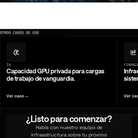
Private Cloud
GPU Compute
Entornos cloud p
Infraestructura GPU dedicada para IA
construidos en to
soberana, inferencia segura,
acceso, gobernan
entrenamiento de modelos y programas
OTROS CASOS DE USO
operativos.
de IA a escala nacional.
IA
FINANZ
Capacidad GPU privada para cargas
Infra
de trabajo de vanguardia.
siste
Ver caso
→
Ver ca
¿Listo para comenzar?
Habla con nuestro equipo de
infraestructura sobre tu próximo