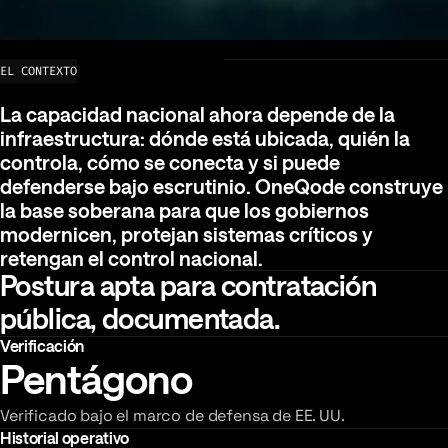
EL CONTEXTO
La capacidad nacional ahora depende de la infrae
La
capacidad
nacional
ahora
depende
de
la
infraestructura:
dónde
está
ubicada,
quién
la
controla,
cómo
se
conecta
y
si
puede
defenderse
bajo
escrutinio.
OneQode
construye
la
base
soberana
para
que
los
gobiernos
modernicen,
protejan
sistemas
críticos
y
retengan
el
control
nacional.
Postura apta para contratación
pública, documentada.
Verificación
Pentágono
Verificado bajo el marco de defensa de EE. UU.
Historial operativo