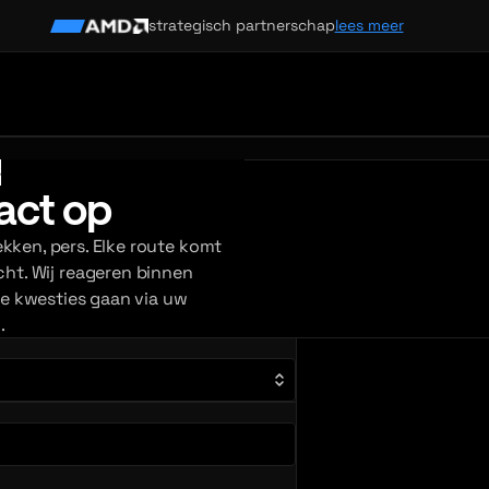
strategisch partnerschap
lees meer
S
act op
kken, pers. Elke route komt
cht. Wij reageren binnen
e kwesties gaan via uw
.