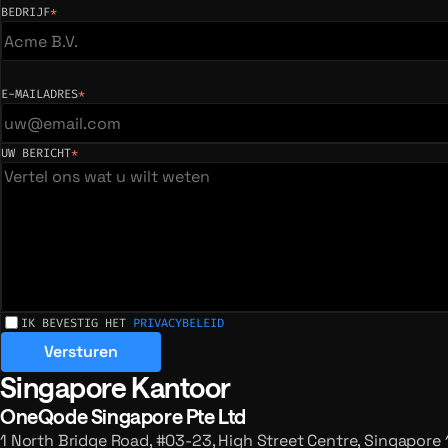
BEDRIJF
*
(vereist)
E-MAILADRES
*
(vereist)
UW BERICHT
*
(vereist)
IK BEVESTIG HET
PRIVACYBELEID
Versturen
Singapore Kantoor
Geregistreerde kantoren en verzoeke
OneQode Singapore Pte Ltd
1 North Bridge Road, #03-23, High Street Centre, Singapore