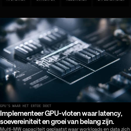
GPU'S WAAR HET ERTOE DOET
Bekijk onze laatste implementaties
Implementeer GPU-vloten waar latency,
soevereiniteit en groei van belang zijn.
Multi-MW capaciteit geplaatst waar workloads en data zich