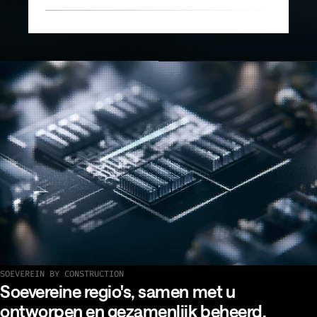
SOEVEREIN BY CONSTRUCTION
Bekijk onze laatste implementaties
Soevereine regio's, samen met u
ontworpen en gezamenlijk beheerd.