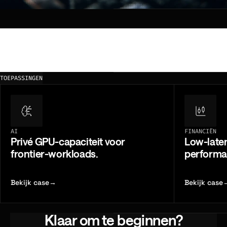
Cloud
Schaalbare cloud compute ondersteund door het eigendom van
OneQode's wereldwijde netwerk.
TOEPASSINGEN
AI
FINANCIËN
Privé GPU-capaciteit voor
Low-laten
frontier-workloads.
performa
Bekijk case
→
Bekijk case
Klaar om te beginnen?