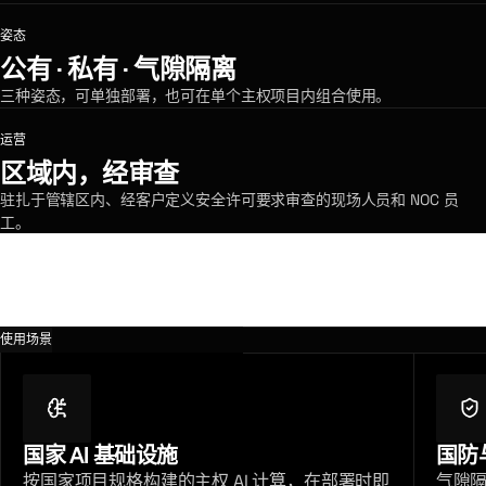
姿态
公有 · 私有 · 气隙隔离
三种姿态，可单独部署，也可在单个主权项目内组合使用。
运营
区域内，经审查
驻扎于管辖区内、经客户定义安全许可要求审查的现场人员和 NOC 员
工。
使用场景
国家 AI 基础设施
国防
按国家项目规格构建的主权 AI 计算，在部署时即
气隙