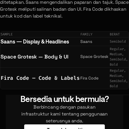
ditetapkan. Saans mengendalikan paparan dan tajuk. Space
Grotesk meliputi salinan badan dan UI. Fira Code dikhaskan
untuk kod dan label teknikal.
SAMPLE
FAMILY
BERAT
Saans — Display & Headlines
Saans
Semibold
Regular,
Medium,
Space Grotesk — Body & UI
Space Grotesk
Semibold,
Bold
Regular,
Medium,
Fira Code — Code & Labels
Fira Code
Semibold,
Bold
Bersedia untuk bermula?
Berbincang dengan pasukan
infrastruktur kami tentang penggunaan
seterusnya anda.