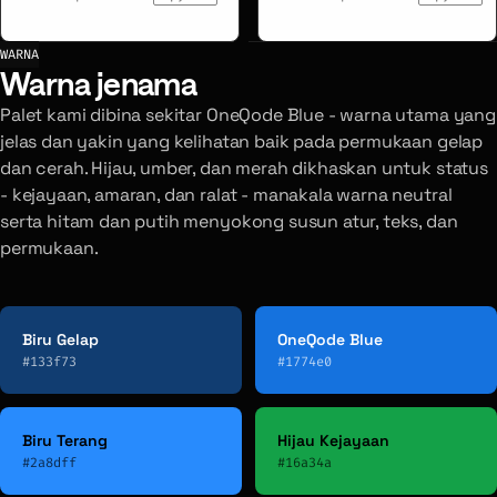
WARNA
Warna jenama
Palet kami dibina sekitar OneQode Blue - warna utama yang
jelas dan yakin yang kelihatan baik pada permukaan gelap
dan cerah. Hijau, umber, dan merah dikhaskan untuk status
- kejayaan, amaran, dan ralat - manakala warna neutral
serta hitam dan putih menyokong susun atur, teks, dan
permukaan.
Biru Gelap
OneQode Blue
#133f73
#1774e0
Biru Terang
Hijau Kejayaan
#2a8dff
#16a34a