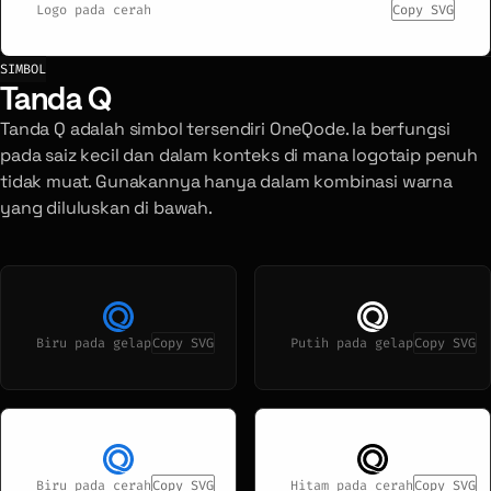
Logo pada cerah
Copy SVG
SIMBOL
Tanda Q
Tanda Q adalah simbol tersendiri OneQode. Ia berfungsi
pada saiz kecil dan dalam konteks di mana logotaip penuh
tidak muat. Gunakannya hanya dalam kombinasi warna
yang diluluskan di bawah.
Biru pada gelap
Copy SVG
Putih pada gelap
Copy SVG
Biru pada cerah
Copy SVG
Hitam pada cerah
Copy SVG