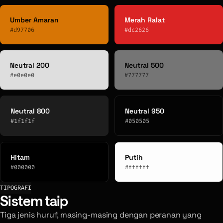
Umber Amaran
Merah Ralat
#d97706
#dc2626
Neutral 200
Neutral 500
#e0e0e0
#777777
Neutral 800
Neutral 950
#1f1f1f
#050505
Hitam
Putih
#000000
#ffffff
TIPOGRAFI
Sistem taip
Tiga jenis huruf, masing-masing dengan peranan yang