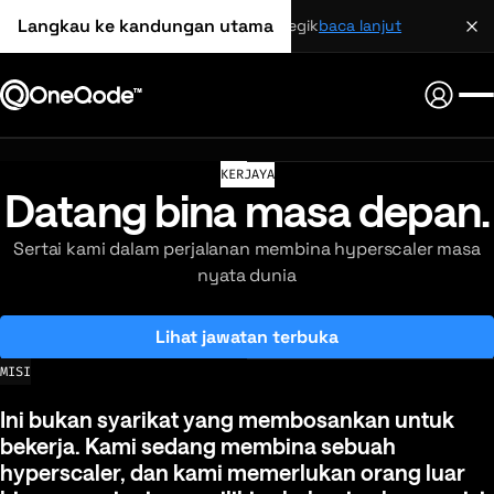
Langkau ke kandungan utama
perkongsian strategik
baca lanjut
KERJAYA
Datang bina masa depan.
Sertai kami dalam perjalanan membina hyperscaler masa
nyata dunia
Lihat jawatan terbuka
MISI
Ini bukan syarikat yang membosankan untuk beke
Ini
bukan
syarikat
yang
membosankan
untuk
bekerja.
Kami
sedang
membina
sebuah
hyperscaler,
dan
kami
memerlukan
orang
luar