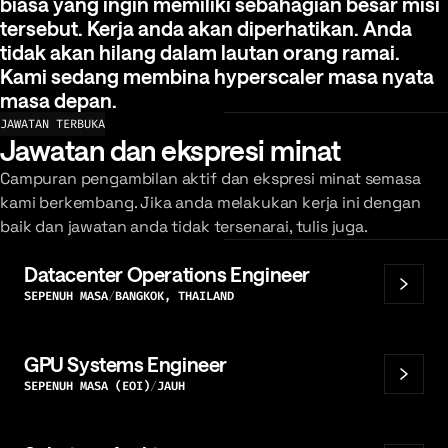
biasa
yang
ingin
memiliki
sebahagian
besar
misi
tersebut.
Kerja
anda
akan
diperhatikan.
Anda
tidak
akan
hilang
dalam
lautan
orang
ramai.
Kami
sedang
membina
hyperscaler
masa
nyata
masa
depan.
JAWATAN TERBUKA
Jawatan dan ekspresi minat
Campuran pengambilan aktif dan ekspresi minat semasa
kami berkembang. Jika anda melakukan kerja ini dengan
baik dan jawatan anda tidak tersenarai, tulis juga.
Datacenter Operations Engineer
SEPENUH MASA
BANGKOK, THAILAND
GPU Systems Engineer
SEPENUH MASA (EOI)
JAUH