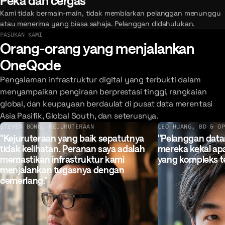
Peka dan cergas
Kami tidak bermain-main, tidak membiarkan pelanggan menunggu
atau menerima yang biasa sahaja. Pelanggan didahulukan.
PASUKAN KAMI
Orang-orang yang menjalankan
OneQode
Pengalaman infrastruktur digital yang terbukti dalam
menyampaikan pengiraan berprestasi tinggi, rangkaian
global, dan keupayaan berdaulat di pusat data merentasi
Asia Pasifik, Global South, dan seterusnya.
STEVEN BONG
,
KEJURUTERAAN
LEO HUANG
,
BD & O
Kejuruteraan yang baik sepatutnya
Pelanggan datang
tidak kelihatan. Peranan saya adalah
mereka kekal ap
memastikan infrastruktur kami
yang kompleks te
menjalankan tugasnya dengan
cemerlang.