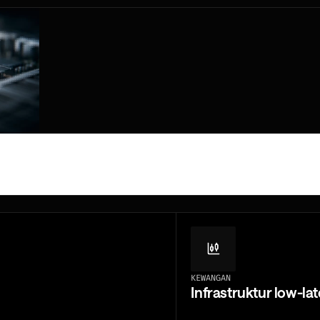
ireka
kala
KEWANGAN
Infrastruktur low-lat