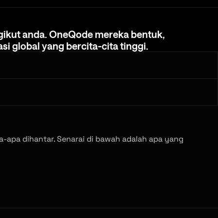
ikut anda. OneQode mereka bentuk, menggunakan,
ikut
anda.
OneQode
mereka
bentuk,
asi
global
yang
bercita-cita
tinggi.
pa-apa dihantar. Senarai di bawah adalah apa yang