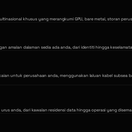
inasional khusus yang merangkumi GPU, bare metal, storan perusa
an amalan dalaman sedia ada anda, dari identiti hingga keselamat
kaian untuk perusahaan anda, menggunakan laluan kabel subsea ba
r urus anda, dari kawalan residensi data hingga operasi yang dise