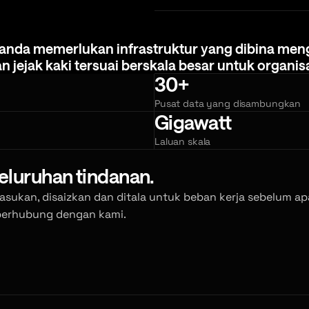
 anda memerlukan infrastruktur yang dibina meng
anda
memerlukan
infrastruktur
yang
dibina
meng
an
jejak
kaki
tersuai
berskala
besar
untuk
organis
30+
Pusat data yang disambungkan
Gigawatt
Laluan skala
eluruhan tindanan.
pasukan, disaizkan dan ditala untuk beban kerja sebelum a
berhubung dengan kami.