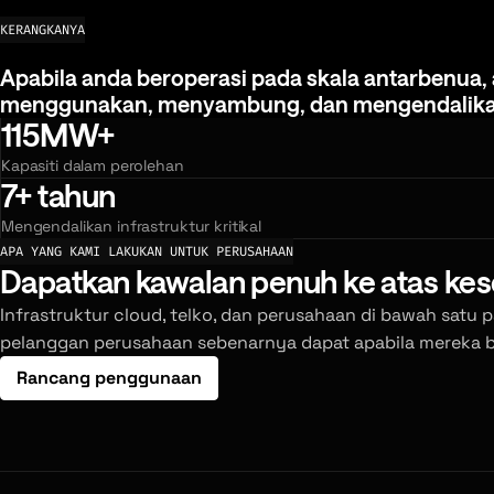
KERANGKANYA
Apabila anda beroperasi pada skala antarbenua,
Apabila
anda
beroperasi
pada
skala
antarbenua,
menggunakan,
menyambung,
dan
mengendalik
115MW+
Kapasiti dalam perolehan
7+ tahun
Mengendalikan infrastruktur kritikal
APA YANG KAMI LAKUKAN UNTUK PERUSAHAAN
Dapatkan kawalan penuh ke atas kes
Infrastruktur cloud, telko, dan perusahaan di bawah satu 
pelanggan perusahaan sebenarnya dapat apabila mereka 
Rancang penggunaan