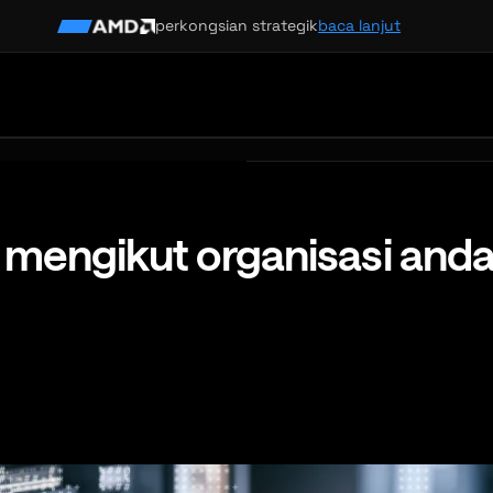
perkongsian strategik
baca lanjut
na mengikut organisasi and