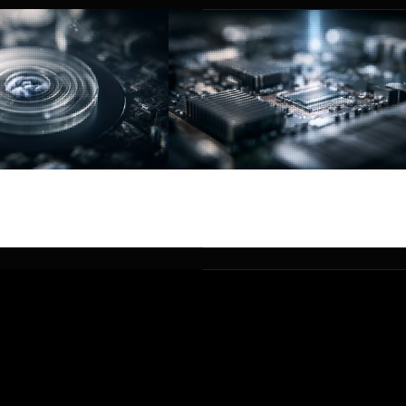
Bare Metal
ud berdaulat di wilayah
Armada bare metal khusus yang d
iliki dan dikendalikan
untuk pecutan perusahaan pada s
ujung.
hyperscaler.