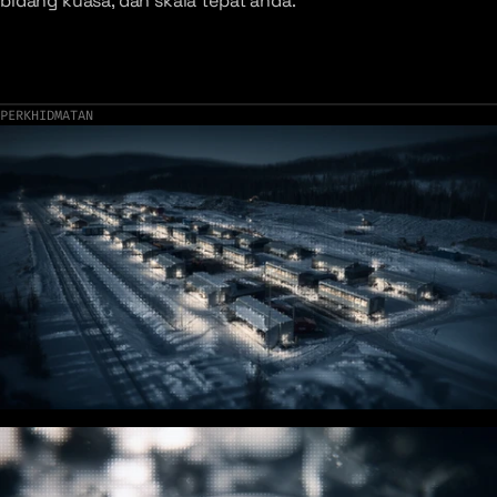
bidang kuasa, dan skala tepat anda.
PERKHIDMATAN
GPU Compute
Pemecut ketumpatan tinggi dikonfigurasikan untuk latihan,
penalaan halus, dan inferens pada skala.