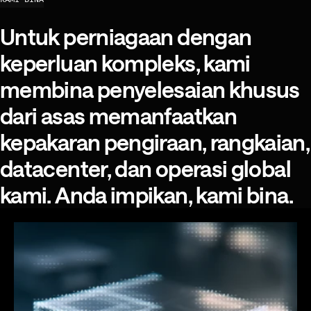
Untuk perniagaan dengan keperl
Untuk
perniagaan
dengan
keperluan
kompleks,
kami
membina
penyelesaian
khusus
dari
asas
memanfaatkan
kepakaran
pengiraan,
rangkaian,
datacenter,
dan
operasi
global
kami.
Anda
impikan,
kami
bina.