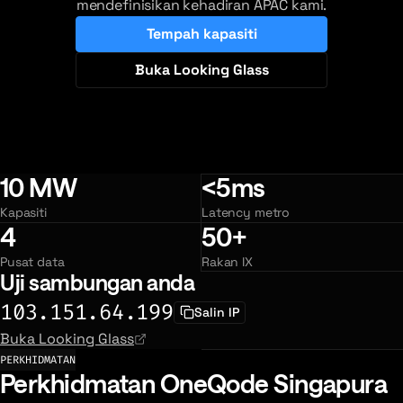
mendefinisikan kehadiran APAC kami.
Tempah kapasiti
Buka Looking Glass
10 MW
<5ms
Kapasiti
Latency metro
4
50+
Pusat data
Rakan IX
Uji sambungan anda
103.151.64.199
Salin IP
Buka Looking Glass
PERKHIDMATAN
Perkhidmatan OneQode Singapura