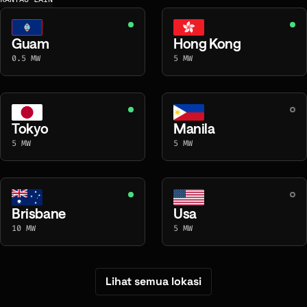
Guam
Hong Kong
0.5 MW
5 MW
Tokyo
Manila
5 MW
5 MW
Brisbane
Usa
10 MW
5 MW
Lihat semua lokasi