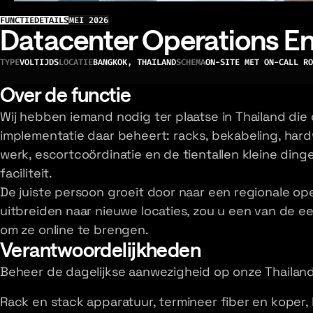
FUNCTIEDETAILS
MEI 2026
Datacenter Operations E
TYPE
VOLTIJDS
LOCATIE
BANGKOK, THAILAND
SCHEMA
ON-SITE MET ON-CALL RO
Over de functie
Wij hebben iemand nodig ter plaatse in Thailand die
implementatie daar beheert: racks, bekabeling, ha
werk, escortcoördinatie en de tientallen kleine ding
faciliteit.
De juiste persoon groeit door naar een regionale ope
uitbreiden naar nieuwe locaties, zou u een van de ee
om ze online te brengen.
Verantwoordelijkheden
Beheer de dagelijkse aanwezigheid op onze Thailand-f
Rack en stack apparatuur, termineer fiber en koper,