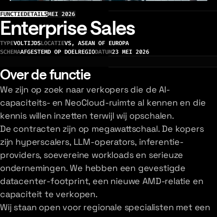
FUNCTIEDETAILS
MEI 2026
Enterprise Sales
TYPE
VOLTIJDS
LOCATIE
VS, ASEAN OF EUROPA
SCHEMA
AFGESTEMD OP DOELREGIO
DATUM
23 MEI 2026
Over de functie
We zijn op zoek naar verkopers die de AI-
capaciteits- en NeoCloud-ruimte al kennen en die
kennis willen inzetten terwijl wij opschalen.
De contracten zijn op megawattschaal. De kopers
zijn hyperscalers, LLM-operators, inferentie-
providers, soevereine workloads en serieuze
ondernemingen. We hebben een gevestigde
datacenter-footprint, een nieuwe AMD-relatie en
capaciteit te verkopen.
Wij staan open voor regionale specialisten met een