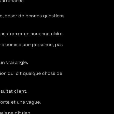
partenaires.
ue, poser de bonnes questions
ransformer en annonce claire.
onne comme une personne, pas
n vrai angle.
ion qui dit quelque chose de
ultat client.
forte et une vague.
is ne dit rien.