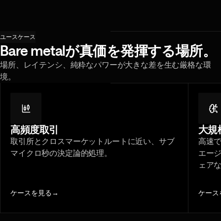
bare metalと同じフリート上の仮想コンピュート、ストレージ、ネッ
トワークプリミティブ。bare metalでは対応できない弾力性を提供。
ユースケース
Bare metalが真価を発揮する場所。
場所、レイテンシ、純粋なパワーが大きな差を生む厳格な環
境。
高頻度取引
大規模
取引所とクロスマーケットルートに近い、サブ
高速
マイクロ秒の決定論的処理。
エー
ェア
ケースを見る
→
ケース