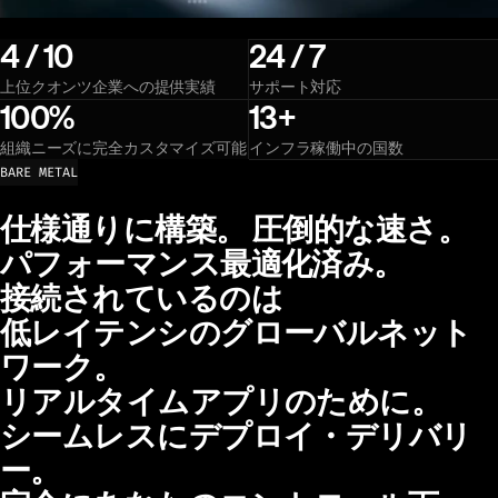
4 / 10
24 / 7
上位クオンツ企業への提供実績
サポート対応
100%
13+
組織ニーズに完全カスタマイズ可能
インフラ稼働中の国数
BARE METAL
仕様通りに構築。 圧倒的な速さ。
仕様通りに構築。
圧倒的な速さ。
パフォーマンス最適化済み。
接続されているのは
低レイテンシのグローバルネット
ワーク。
リアルタイムアプリのために。
シームレスにデプロイ・デリバリ
ー。