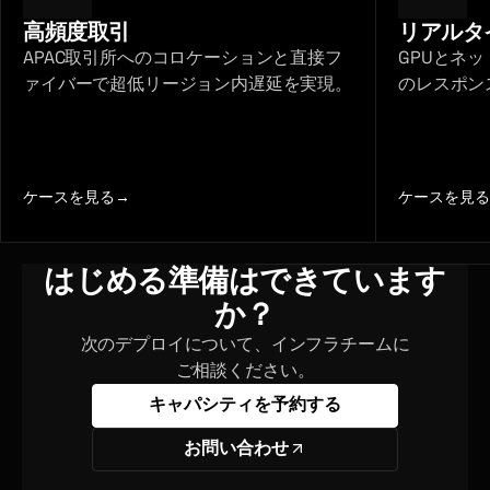
高頻度取引
リアルタ
APAC取引所へのコロケーションと直接フ
GPUとネ
ァイバーで超低リージョン内遅延を実現。
のレスポン
ケースを見る
→
ケースを見る
はじめる準備はできています
か？
次のデプロイについて、インフラチームに
ご相談ください。
キャパシティを予約する
お問い合わせ