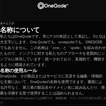
ネーミング
名称について
私たちはOneQodeです。常に1つの単語として表記し、OとQは
大文字にします。One Qodeでも、oneqodeでも、ONEQODE
でもありません。この名称は「one」と「qode」を組み合わせ
たもので、インフラに対する私たちのアプローチを意図的にシ
ンプルに体現しています：統一されており、直接的で、機能す
るように構築されています。
名称の使用ルール
OneQode、その製品またはサービスに言及する編集・情報的
な文脈において、OneQodeの名称を使用できます。書面によ
る許可なく、第三者の製品名やドメイン名に組み込んだり、推
薦を示唆する形で使用することは認められません。
OneQodeおよびOneQodeロゴは商標です。無断転載・ブランドの不正表示を禁じま
す。