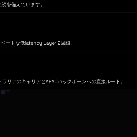
底接続を備えています。
低latency Layer 2回線。
ストラリアのキャリアとAPACバックボーンへの直接ルート。