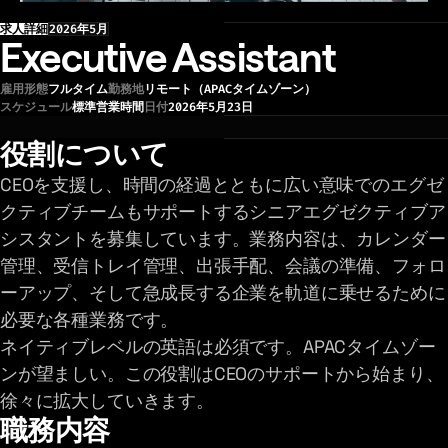
求人詳細
2026年5月
Executive Assistant
雇用形態
フルタイム
勤務地
リモート（APACタイムゾーン）
スケジュール
標準営業時間
日付
2026年5月23日
役割について
CEOを支援し、時間の経過とともに広い意味でのエグゼ
クティブチームもサポートするシニアエグゼクティブア
シスタントを募集しています。業務内容は、カレンダー
管理、受信トレイ管理、出張手配、会議の準備、フォロ
ーアップ、そして急成長する企業を軌道に乗せるために
必要な各種業務です。
ネイティブレベルの英語は必須です。APACタイムゾー
ンが望ましい。この役割はCEOのサポートから始まり、
徐々に拡大していきます。
職務内容