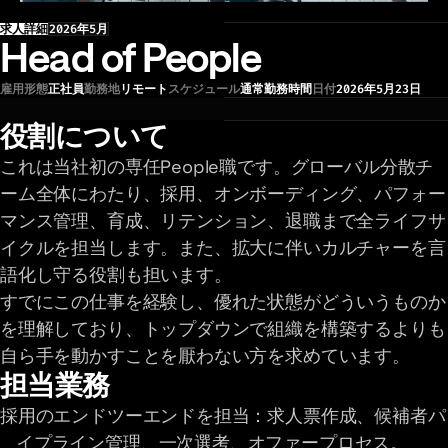
求人詳細
2026年5月
Head of People
雇用形態
正社員
勤務地
リモート
スケジュール
通常勤務時間
日付
2026年5月23日
役割について
これは当社初の専任People職です。グローバル分散チ
ーム全体にわたり、採用、オンボーディング、パフォー
マンス管理、育成、リテンション、退職まで全ライフサ
イクルを担当します。また、拡大に伴いカルチャーを言
語化し守る役割も担います。
すでにこの仕事を経験し、優れた状態がどういうものか
を理解しており、トップダウンで組織を構築するよりも
自ら手を動かすことを厭わない方を求めています。
担当業務
採用のエンドツーエンドを担当：求人票作成、候補者パ
イプライン管理、一次選考、オファープロセス。